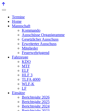
Termine
Home
Mannschaft
Kommando
Ausschüsse Organigramme
Gesetzlicher Ausschuss
Erweiterter Ausschuss
Mitglieder
Feuerwehrjugend
Fahrzeuge
KDO
MTF
ELF
HLF 3
TLFA 4000
WLF-K
LF
Einsätze
Berichtsjahr 2026
Berichtsjahr 2025
Berichtsjahr 2024
Berichtsjahr 2023