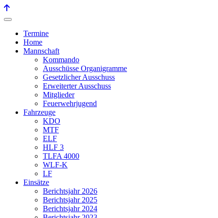
Termine
Home
Mannschaft
Kommando
Ausschüsse Organigramme
Gesetzlicher Ausschuss
Erweiterter Ausschuss
Mitglieder
Feuerwehrjugend
Fahrzeuge
KDO
MTF
ELF
HLF 3
TLFA 4000
WLF-K
LF
Einsätze
Berichtsjahr 2026
Berichtsjahr 2025
Berichtsjahr 2024
Berichtsjahr 2023