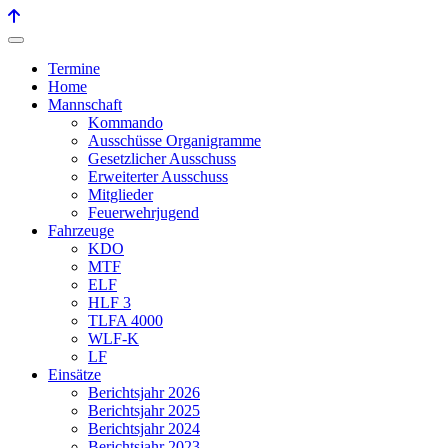
Termine
Home
Mannschaft
Kommando
Ausschüsse Organigramme
Gesetzlicher Ausschuss
Erweiterter Ausschuss
Mitglieder
Feuerwehrjugend
Fahrzeuge
KDO
MTF
ELF
HLF 3
TLFA 4000
WLF-K
LF
Einsätze
Berichtsjahr 2026
Berichtsjahr 2025
Berichtsjahr 2024
Berichtsjahr 2023