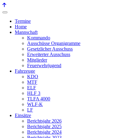
Termine
Home
Mannschaft
Kommando
Ausschüsse Organigramme
Gesetzlicher Ausschuss
Erweiterter Ausschuss
Mitglieder
Feuerwehrjugend
Fahrzeuge
KDO
MTF
ELF
HLF 3
TLFA 4000
WLF-K
LF
Einsätze
Berichtsjahr 2026
Berichtsjahr 2025
Berichtsjahr 2024
Berichtsjahr 2023