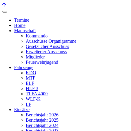
Termine
Home
Mannschaft
Kommando
Ausschüsse Organigramme
Gesetzlicher Ausschuss
Erweiterter Ausschuss
Mitglieder
Feuerwehrjugend
Fahrzeuge
KDO
MTF
ELF
HLF 3
TLFA 4000
WLF-K
LF
Einsätze
Berichtsjahr 2026
Berichtsjahr 2025
Berichtsjahr 2024
Berichtsjahr 2023