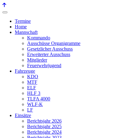
Termine
Home
Mannschaft
Kommando
Ausschüsse Organigramme
Gesetzlicher Ausschuss
Erweiterter Ausschuss
Mitglieder
Feuerwehrjugend
Fahrzeuge
KDO
MTF
ELF
HLF 3
TLFA 4000
WLF-K
LF
Einsätze
Berichtsjahr 2026
Berichtsjahr 2025
Berichtsjahr 2024
Berichtsjahr 2023